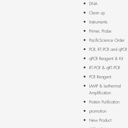
DNA
Clean up
Instruments
Primer, Probe
PacificScience Order
PCR, RT-PCR and qPCR
qPCR Reagent & Kit
RT-PCR & qRT-PCR
PCR Reagent
LAMP & Isothermal
Amplification
Protein Purification
promotion
New Product