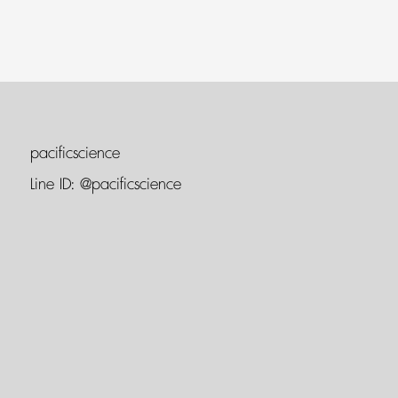
pacificscience
Line ID:
@pacificscience