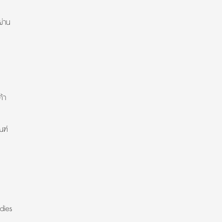
ผ่าน
้า
ณฑ์
dies