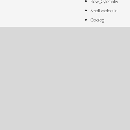
Flow_Cytometry
Small Molecule
Catalog