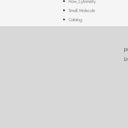
Flow_Cytometry
Small Molecule
Catalog
p
Li