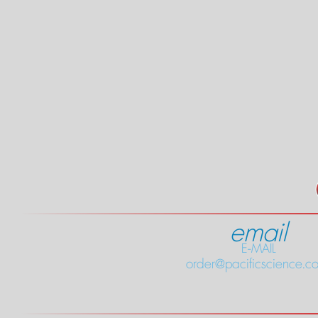
email
E-MAIL
order@pacificscience.co