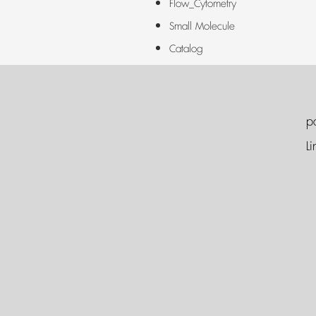
Flow_Cytometry
Small Molecule
Catalog
p
Li