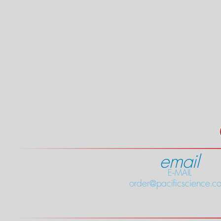
email
E-MAIL
order@pacificscience.co