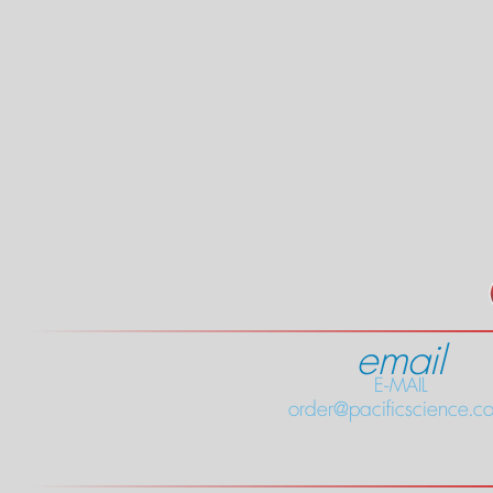
email
E-MAIL
order@pacificscience.co