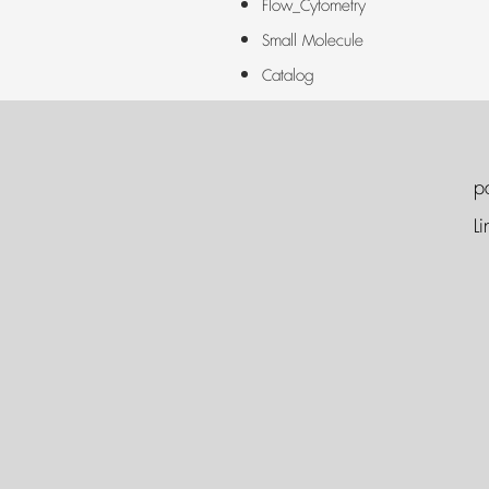
Flow_Cytometry
Small Molecule
Catalog
p
Li