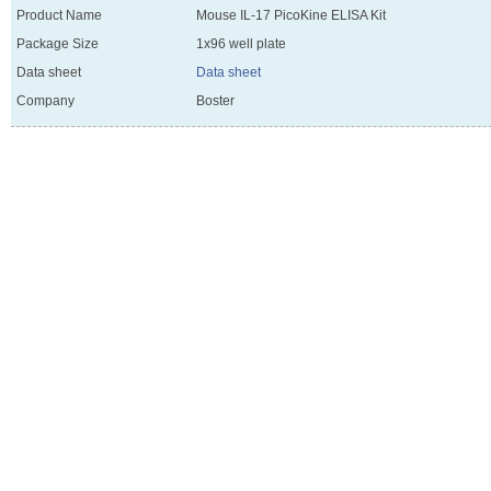
Product Name
Mouse IL-17 PicoKine ELISA Kit
Package Size
1x96 well plate
Data sheet
Data sheet
Company
Boster