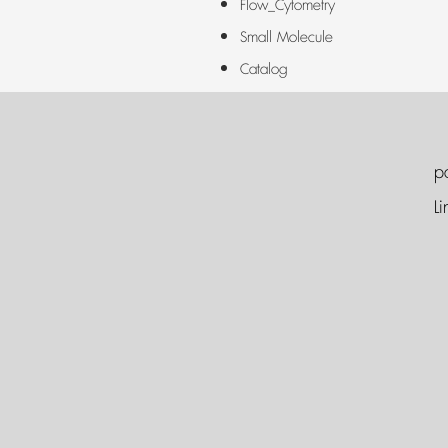
Flow_Cytometry
Small Molecule
Catalog
p
Li