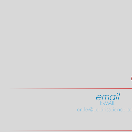
email
E-MAIL
order@pacificscience.co