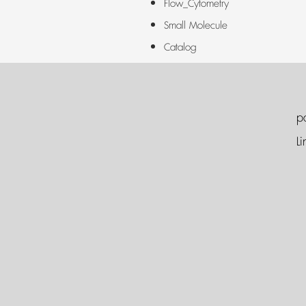
Flow_Cytometry
Small Molecule
Catalog
p
Li