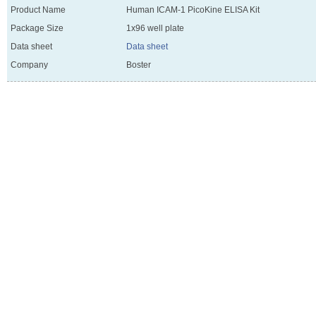
Product Name
Human ICAM-1 PicoKine ELISA Kit
Package Size
1x96 well plate
Data sheet
Data sheet
Company
Boster