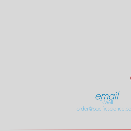
email
E-MAIL
order@pacificscience.co