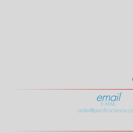
email
E-MAIL
order@pacificscience.co