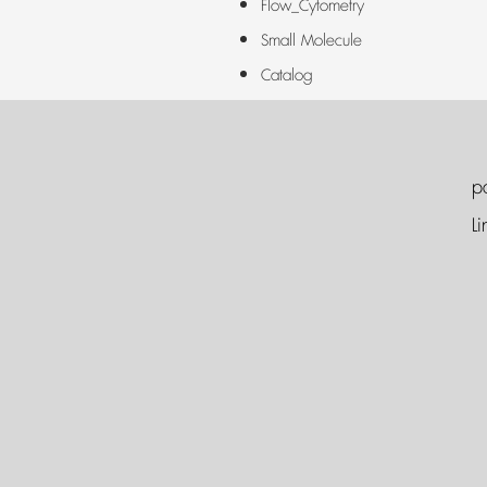
Flow_Cytometry
Small Molecule
Catalog
p
Li