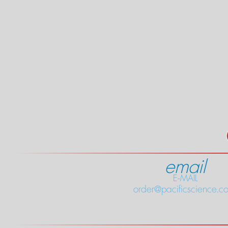
email
E-MAIL
order@pacificscience.co