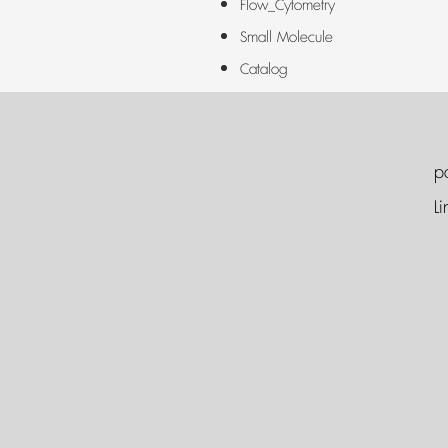
Flow_Cytometry
Small Molecule
Catalog
p
Li