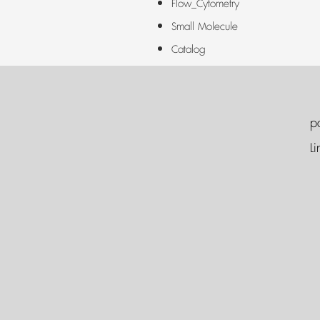
Flow_Cytometry
Small Molecule
Catalog
p
Li