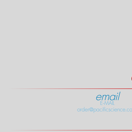
email
E-MAIL
order@pacificscience.co