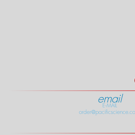
email
E-MAIL
order@pacificscience.co