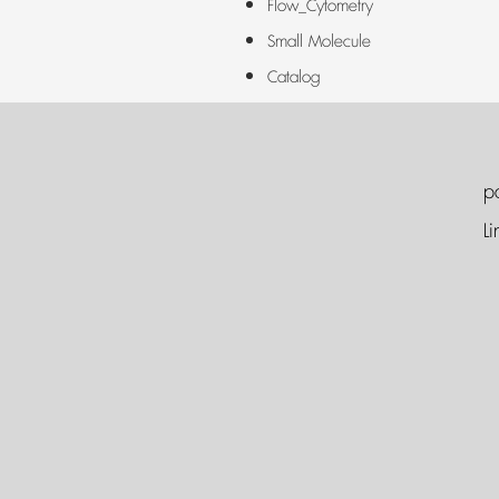
Flow_Cytometry
Small Molecule
Catalog
p
Li