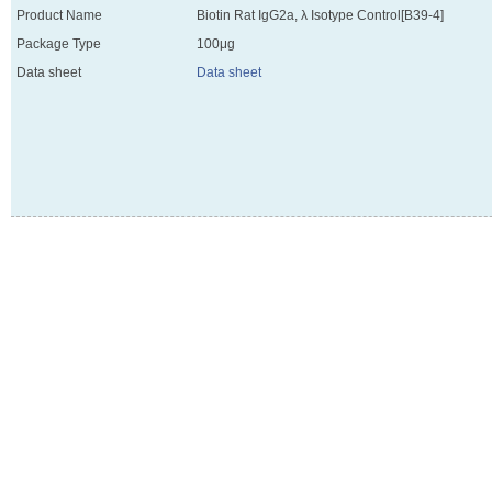
Product Name
Biotin Rat IgG2a, λ Isotype Control[B39-4]
Package Type
100μg
Data sheet
Data sheet