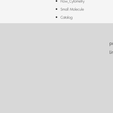
Flow_Cytometry
Small Molecule
Catalog
p
Li