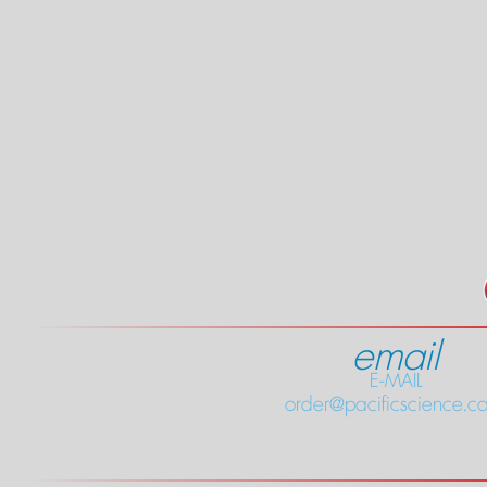
email
E-MAIL
order@pacificscience.co