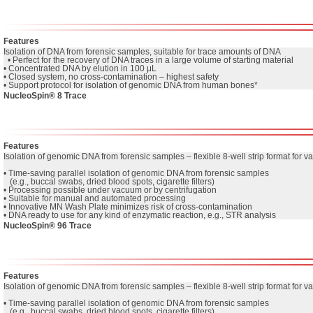
Features
Isolation of DNA from forensic samples, suitable for trace amounts of DNA

  • Perfect for the recovery of DNA traces in a large volume of starting material

• Concentrated DNA by elution in 100 μL

• Closed system, no cross-contamination – highest safety

• Support protocol for isolation of genomic DNA from human bones*
NucleoSpin® 8 Trace
Features
Isolation of genomic DNA from forensic samples – flexible 8-well strip format for v
• Time-saving parallel isolation of genomic DNA from forensic samples 

   (e.g., buccal swabs, dried blood spots, cigarette filters)

• Processing possible under vacuum or by centrifugation

• Suitable for manual and automated processing

• Innovative MN Wash Plate minimizes risk of cross-contamination

• DNA ready to use for any kind of enzymatic reaction, e.g., STR analysis
NucleoSpin® 96 Trace
Features
Isolation of genomic DNA from forensic samples – flexible 8-well strip format for v
• Time-saving parallel isolation of genomic DNA from forensic samples 

   (e.g., buccal swabs, dried blood spots, cigarette filters)
