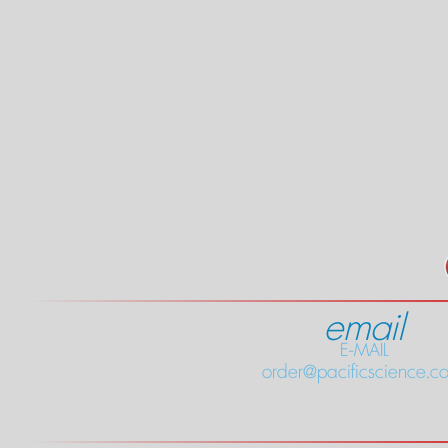
email
E-MAIL
order@pacificscience.co