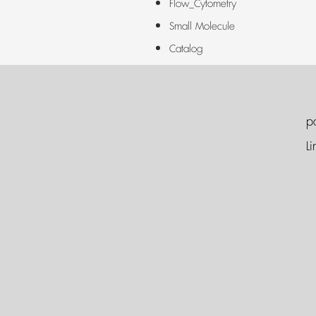
Flow_Cytometry
Small Molecule
Catalog
p
Li