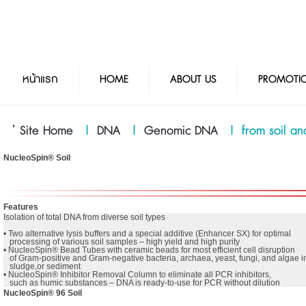
หน้าแรก
HOME
ABOUT US
PROMOTI
Site Home
|
DNA
|
Genomic DNA
|
from soil an
NucleoSpin® Soil
Features
Isolation of total DNA from diverse soil types

• Two alternative lysis buffers and a special additive (Enhancer SX) for optimal 

   processing of various soil samples – high yield and high purity

• NucleoSpin® Bead Tubes with ceramic beads for most efficient cell disruption 

   of Gram-positive and Gram-negative bacteria, archaea, yeast, fungi, and algae in s
   sludge,or sediment

• NucleoSpin® Inhibitor Removal Column to eliminate all PCR inhibitors,

   such as humic substances – DNA is ready-to-use for PCR without dilution
NucleoSpin® 96 Soil