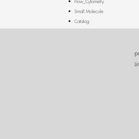
Flow_Cytometry
Small Molecule
Catalog
p
Li