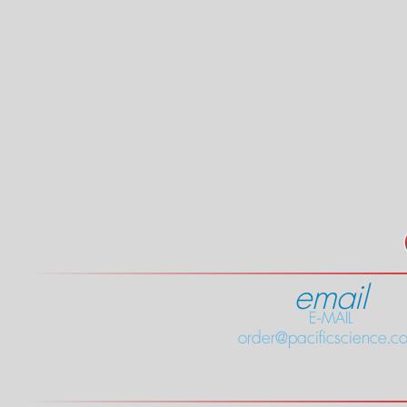
email
E-MAIL
order@pacificscience.co