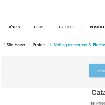
หน้าแรก
HOME
ABOUT US
PROMOTI
Site Home
|
Protein
|
Blotting membrane & Blotti
Cat
 BBI-NT02