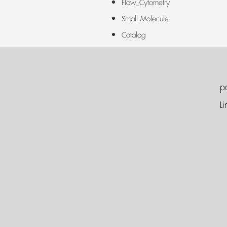
Flow_Cytometry
Small Molecule
Catalog
p
Li