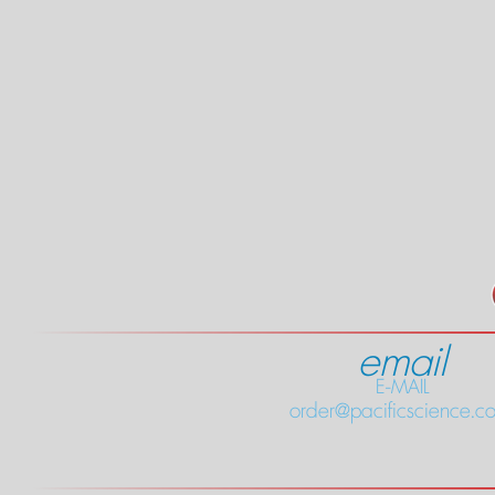
email
E-MAIL
order@pacificscience.co