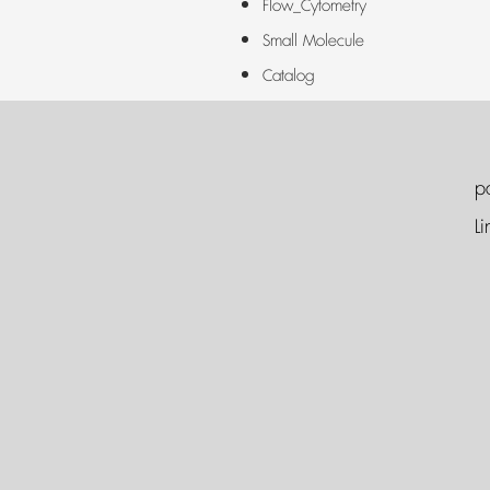
Flow_Cytometry
Small Molecule
Catalog
p
Li