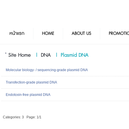
หน้าแรก
HOME
ABOUT US
PROMOTI
Site Home
|
DNA
|
Plasmid DNA
Molecular biology- / sequencing-grade plasmid DNA
Transfection-grade plasmid DNA
Endotoxin-free plasmid DNA
Categories: 3
Page: 1/1