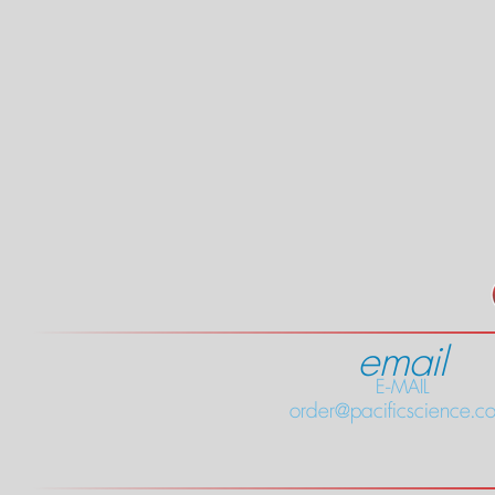
email
E-MAIL
order@pacificscience.co