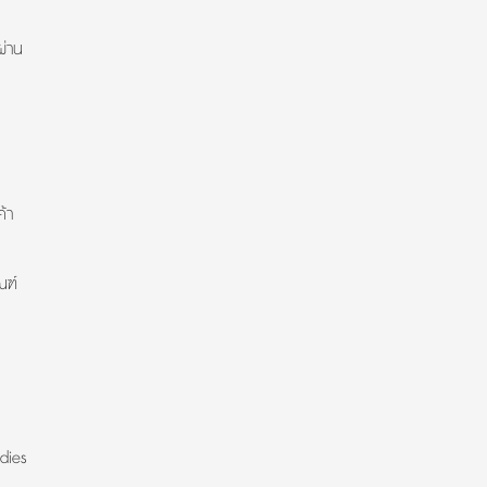
ผ่าน
้า
ณฑ์
dies