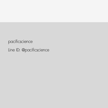
pacificscience
Line ID:
@pacificscience