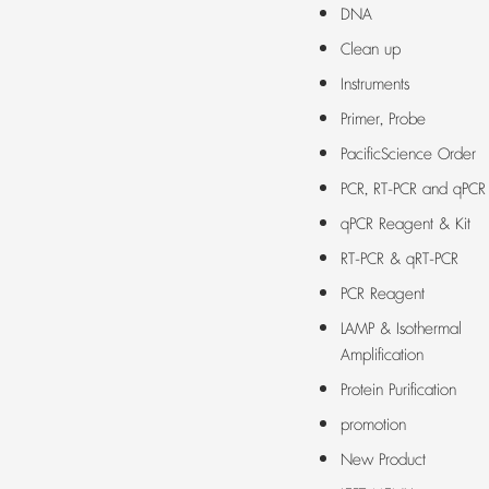
DNA
Clean up
Instruments
Primer, Probe
PacificScience Order
PCR, RT-PCR and qPCR
qPCR Reagent & Kit
RT-PCR & qRT-PCR
PCR Reagent
LAMP & Isothermal
Amplification
Protein Purification
promotion
New Product