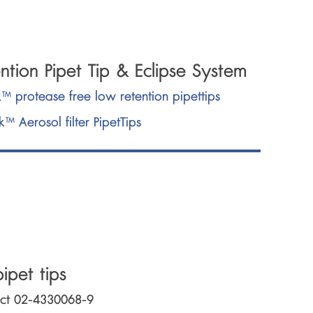
ntion Pipet Tip & Eclipse System
k™ protease free low retention pipettips
k™ Aerosol filter PipetTips
ipet tips
act 02-4330068-9