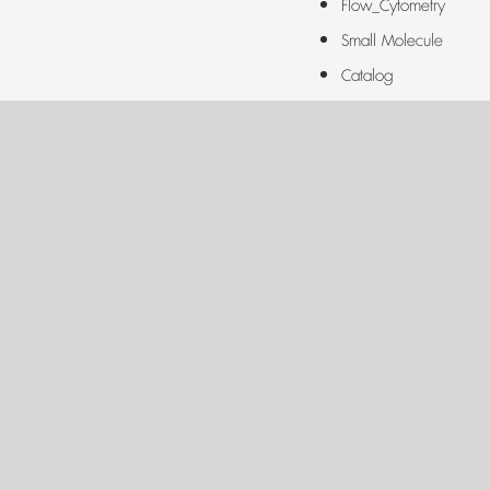
Flow_Cytometry
Small Molecule
Catalog