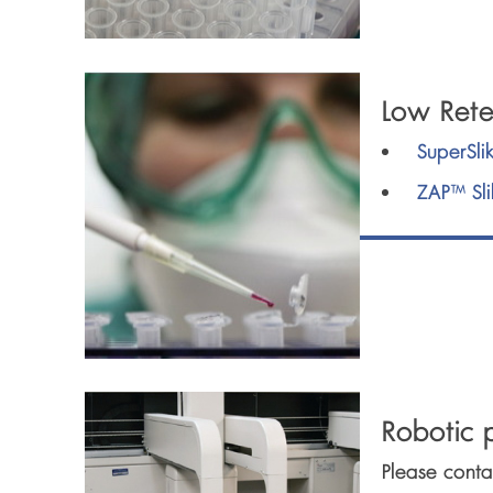
Low Rete
SuperSli
ZAP™ Sli
Robotic p
Please cont