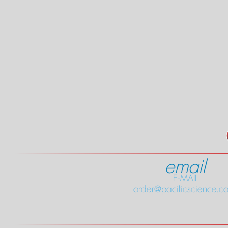
email
E-MAIL
order@pacificscience.co