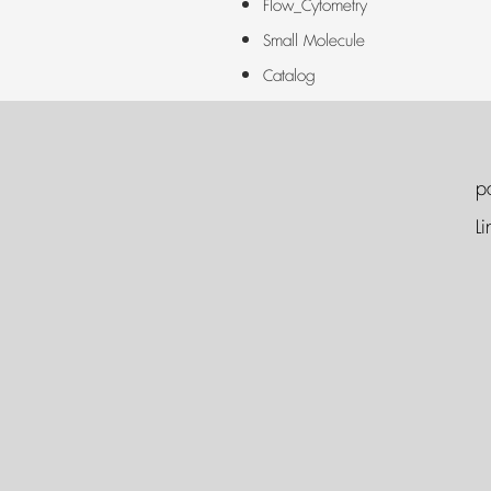
Flow_Cytometry
Small Molecule
Catalog
p
Li