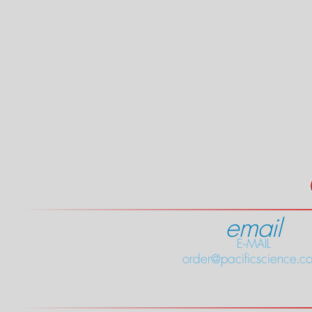
email
E-MAIL
order@pacificscience.co