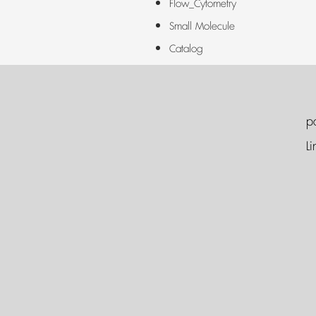
Flow_Cytometry
Small Molecule
Catalog
p
Li