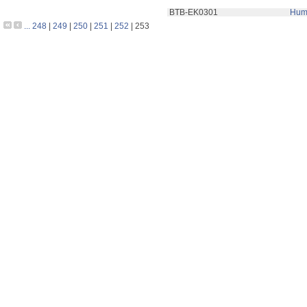
 BTB-EK0301
 Huma
...
248
|
249
|
250
|
251
|
252
|
253