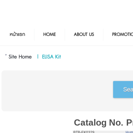
หน้าแรก
HOME
ABOUT US
PROMOTI
Site Home
|
ELISA Kit
Catalog No.
P
 BTB-EK0329
 Hum