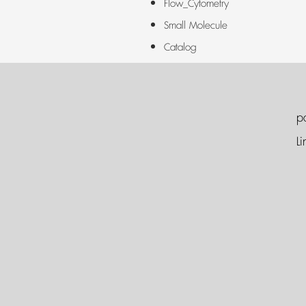
Flow_Cytometry
Small Molecule
Catalog
p
Li