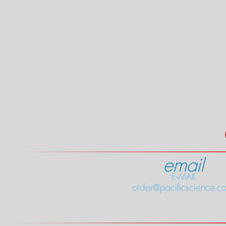
email
E-MAIL
order@pacificscience.co