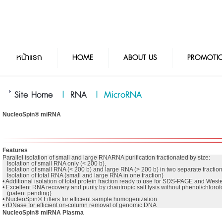
หน้าแรก
HOME
ABOUT US
PROMOTI
Site Home
|
RNA
|
MicroRNA
NucleoSpin® miRNA
Features
Parallel isolation of small and large RNARNA purification fractionated by size: 

   Isolation of small RNA only (< 200 b),

   Isolation of small RNA (< 200 b) and large RNA (> 200 b) in two separate fraction
   Isolation of total RNA (small and large RNA in one fraction)

• Additional isolation of total protein fraction ready to use for SDS-PAGE and Weste
• Excellent RNA recovery and purity by chaotropic salt lysis without phenol/chlorofo
   (patent pending)

• NucleoSpin® Filters for efficient sample homogenization

• rDNase for efficient on-column removal of genomic DNA
NucleoSpin® miRNA Plasma