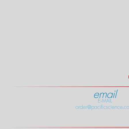
email
E-MAIL
order@pacificscience.co