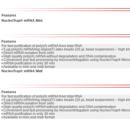
Features
NucleoTrap® mRNA Mini
Features
For fast purification of poly(A) mRNA from total RNA

• 5 μg poly(A) mRNA/mg oligo(dT) latex beads (20 μL bead suspension) – high bin
• Direct mRNA isolation from cells

• High quality poly(A) mRNA without degradation and DNA contamination

• Convenient and fast processing by microcentrifugation using NucleoTrap® Microfi
• mRNA purification in only 30 min

• Available in mini and midi format
NucleoTrap® mRNA Midi
Features
For fast purification of poly(A) mRNA from total RNA

• 5 μg poly(A) mRNA/mg oligo(dT) latex beads (20 μL bead suspension) – high bin
• Direct mRNA isolation from cells

• High quality poly(A) mRNA without degradation and DNA contamination

• Convenient and fast processing by microcentrifugation using NucleoTrap® Microfi
• mRNA purification in only 30 min

• Available in mini and midi format