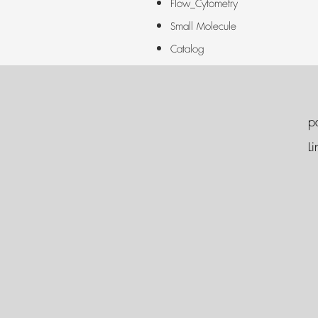
Flow_Cytometry
Small Molecule
Catalog
p
Li