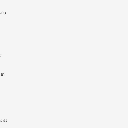
ผ่าน
้า
ณฑ์
dies