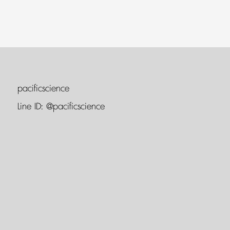
pacificscience
Line ID:
@pacificscience