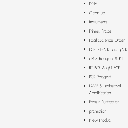
DNA
Clean up
Instruments
Primer, Probe
PacificScience Order
PCR, RT-PCR and qPCR
qPCR Reagent & Kit
RT-PCR & qRT-PCR
PCR Reagent
LAMP & Isothermal
Amplification
Protein Purification
promotion
New Product