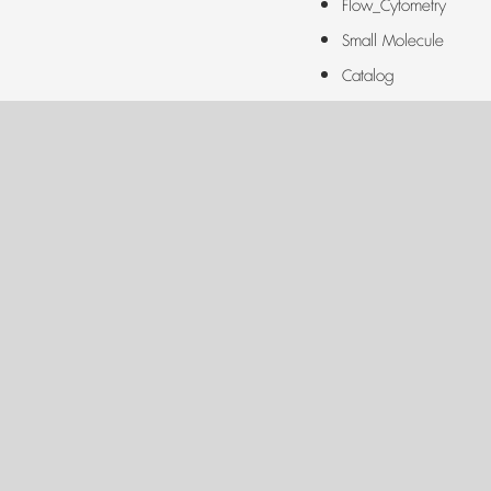
Flow_Cytometry
Small Molecule
Catalog