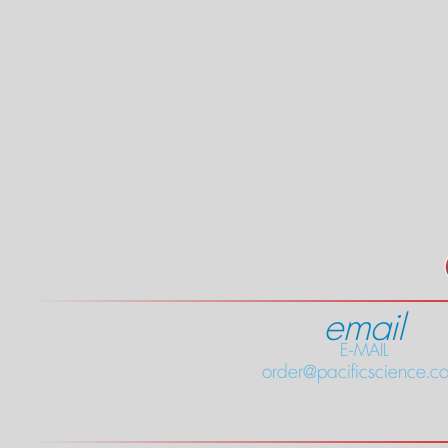
email
E-MAIL
order@pacificscience.co