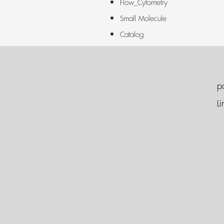
Flow_Cytometry
Small Molecule
Catalog
p
Li