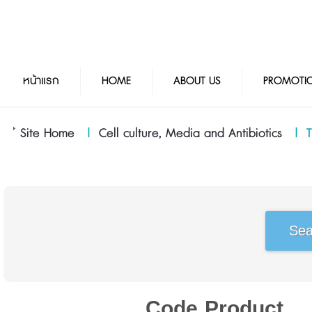
หน้าแรก
HOME
ABOUT US
PROMOTI
Site Home
|
Cell culture, Media and Antibiotics
|
T
Code
Product