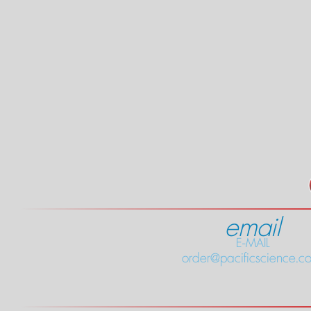
email
E-MAIL
order@pacificscience.co