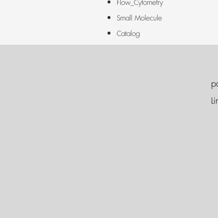
Flow_Cytometry
Small Molecule
Catalog
p
Li