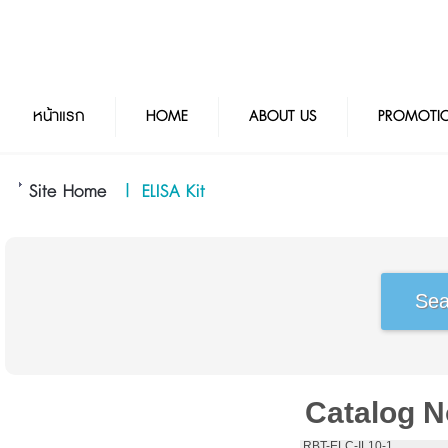
หน้าแรก
HOME
ABOUT US
PROMOTI
Site Home
|
ELISA Kit
Catalog N
 RBT-ELC-IL10-1