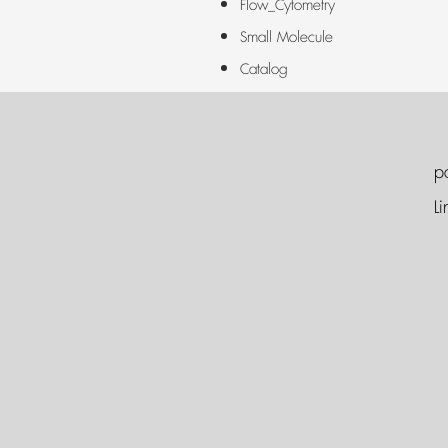
Flow_Cytometry
Small Molecule
Catalog
p
Li