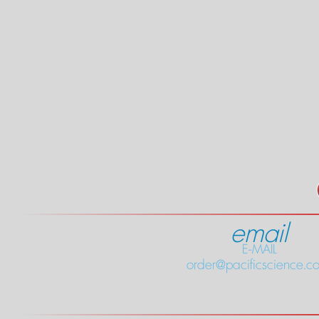
email
E-MAIL
order@pacificscience.co