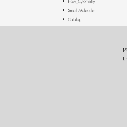
Flow_Cytometry
Small Molecule
Catalog
p
Li