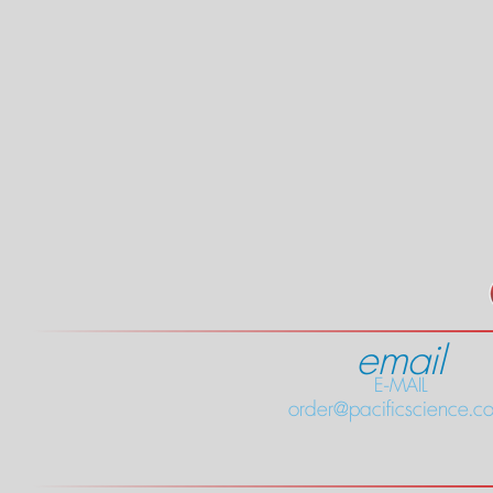
email
E-MAIL
order@pacificscience.co