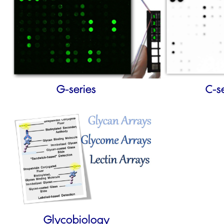
G-series
C-s
Glycobiology