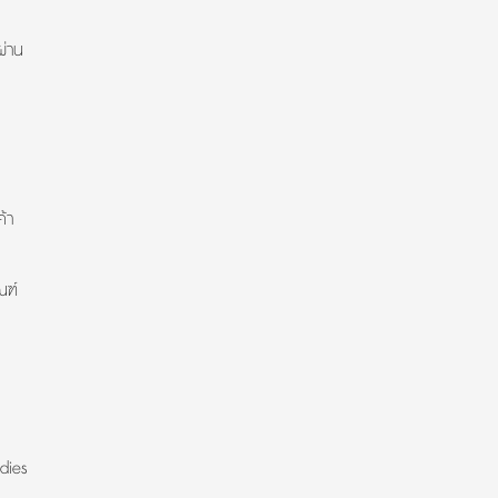
ผ่าน
้า
ณฑ์
dies