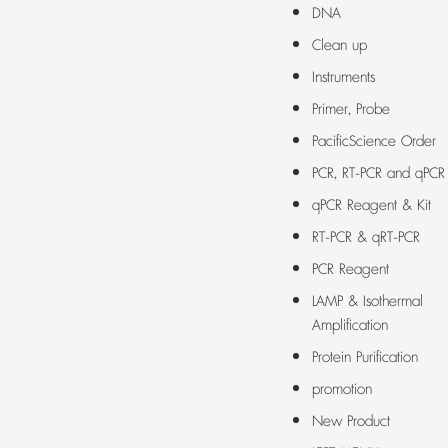
DNA
Clean up
Instruments
Primer, Probe
PacificScience Order
PCR, RT-PCR and qPCR
qPCR Reagent & Kit
RT-PCR & qRT-PCR
PCR Reagent
LAMP & Isothermal
Amplification
Protein Purification
promotion
New Product