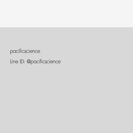
pacificscience
Line ID:
@pacificscience